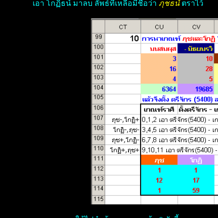
เอา โกฏิธนํ มาลบ ลัพธ์ที่เหลือมีชื่อว่า
ภุชธนํ
ตราไว้