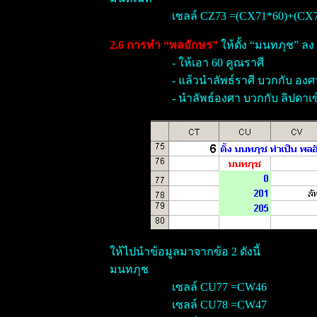
เซลล์ CZ73 =(CX71*60)+(CX7
2.6 การทำ “พลอักษร”
ให้ตั้ง “มนทภุช” ลง
- ให้เอา 60 คูณราศี
- แล้วนำลัพธ์ราศี บวกกับ องศ
- นำลัพธ์องศา บวกกับ ลิปดาเข
ให้ไปนำข้อมูลมาจากข้อ 2 ดังนี้
มนทภุช
เซลล์ CU77 =CW46
เซลล์ CU78 =CW47