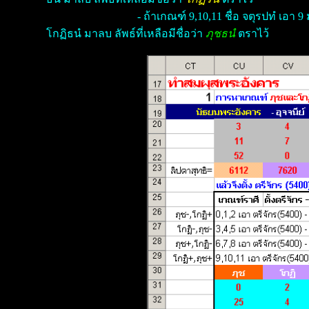
- ถ้าเกณฑ์ 9,10,11 ชื่อ จตุรปทํ เอา 
โกฏิธนํ มาลบ ลัพธ์ที่เหลือมีชื่อว่า
ภุชธนํ
ตราไว้