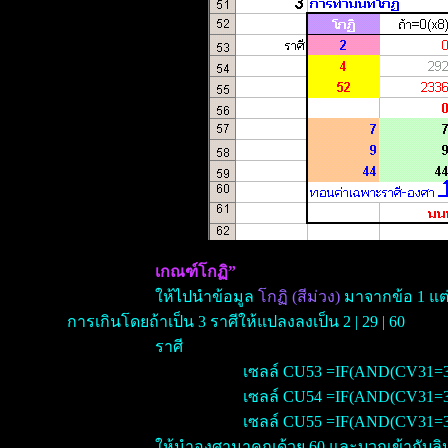
เกณฑ์โกฏิ”
ให้ไปนำข้อมูล
โกฏิ (สีม่วง)
มาจากข้อ 1 แต่ก
การเกินโดยถ้าเป็น 3 ราศีให้แปลงลงเป็น 2 | 29 | 60
ราศี
เซลล์ CU53 =IF(AND(CV31=3
เซลล์ CU54 =IF(AND(CV31=3
เซลล์ CU55 =IF(AND(CV31=3
ให้นำองศามาคูณด้วย 60 และบวกเข้ากับลิปดา