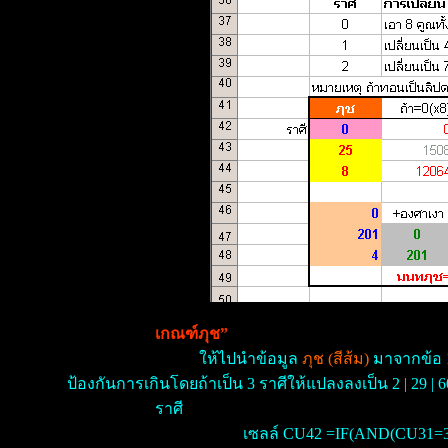
เกณฑ์ภุช”
ให้ไปนำข้อมูล
ภุช (สีส้ม)
มาจากข้อ 1 
ป้องกันการเกินโดยถ้าเป็น 3 ราศีให้แปลงลงเป็น 2 | 29 | 6
ราศี
เซลล์ CU42 =IF(AND(CU31=3