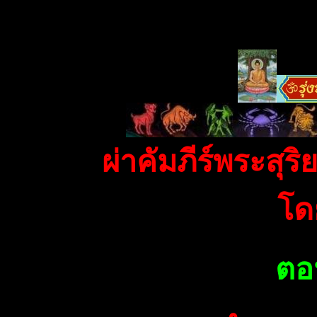
f
ผ่าคัมภีร์พระสุ
โด
ตอน