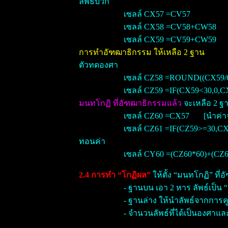
ลัพธ์บวก
เซลล์ CX57 =CV57
เซลล์ CX58 =CV58+CW58
เซลล์ CX59 =CV59+CW59
การทำอัฑฒาธิกรรม ให้เหลือ 2 ฐาน
ตัวทดองศา
เซลล์ CZ58 =ROUND((CX59/6
เซลล์ CZ59 =IF(CX59<30,0,C
มนทโกฏิ ที่อัฑฒาธิกรรมแล้ว
จะเหลือ 2 ฐ
เซลล์ CZ60 =CX57
[นำค่า
เซลล์ CZ61 =IF(CZ59>=30,C
ทอนค่า
เซลล์ CY60 =(CZ60*60)+(CZ6
2.4 การทำ “โกฏิผล”
ให้ตั้ง “มนทโกฏิ” ที่
- ฐานบน เอา 2 หาร ลัพธ์เป็น 
- ฐานล่าง ให้นำลัพธ์จากการค
- จำนวนลัพธ์ที่ได้เป็นองศาและล