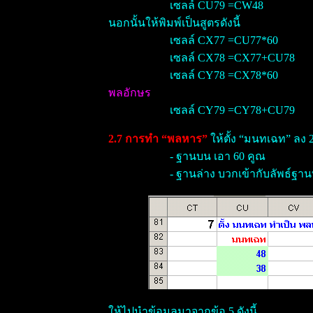
เซลล์ CU79 =CW48
นอกนั้นให้พิมพ์เป็นสูตรดังนี้
เซลล์ CX77 =CU77*60
เซลล์ CX78 =CX77+CU78
เซลล์ CY78 =CX78*60
พลอักษร
เซลล์ CY79 =CY78+CU79
2.7 การทำ “พลหาร”
ให้ตั้ง “มนทเฉท” ลง 
- ฐานบน เอา 60 คูณ
- ฐานล่าง บวกเข้ากับลัพธ์ฐา
ให้ไปนำข้อมูลมาจากข้อ 5 ดังนี้